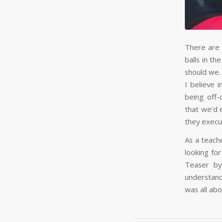
There are 
balls in th
should we. 
I believe 
being off-
that we’d 
they execut
As a teache
looking for
Teaser by
understand 
was all ab