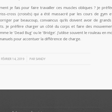
ent je fais pour faire travailler ces muscles obliques ? Je préfè
criss-cross (croisés) qui a été massacré par les cours de gym et
à corriger par beaucoup, convaincus qu’ils doivent avoir de grands
. Je préfère charger un côté du corps et faire des mouvemen
mme le ‘Dead Bug’ ou le ‘Bridge’. J’utilise souvent le rouleau en 
manuels pour accentuer la différence de charge.
/
FÉVRIER 14, 2019
PAR
SANDY