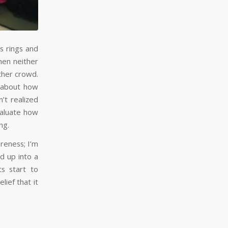
s rings and
then neither
other crowd.
d about how
’t realized
valuate how
ng.
areness; I’m
ed up into a
s start to
lief that it