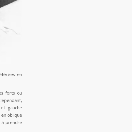
éférées en
es forts ou
 Cependant,
 et gauche
r en oblique
r à prendre