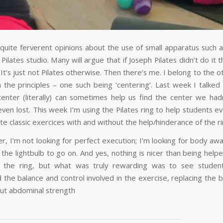
quite ferverent opinions about the use of small apparatus such a
e Pilates studio. Many will argue that if Joseph Pilates didn’t do it 
It’s just not Pilates otherwise. Then there’s me. I belong to the 
in the principles – one such being ‘centering’. Last week I talke
center (literally) can sometimes help us find the center we hadn
even lost. This week I’m using the Pilates ring to help students e
e classic exercices with and without the help/hinderance of the ri
r, I’m not looking for perfect execution; I’m looking for body aw
 the lightbulb to go on. And yes, nothing is nicer than being help
 the ring, but what was truly rewarding was to see student
the balance and control involved in the exercise, replacing the be
out abdominal strength