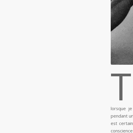
T
lorsque j
pendant un 
est certai
conscience