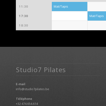
11:30
Mat/Tapis
17:30
Mat/Tapis
18:30
Studio7 Pilates
E-mail
info@studio7pilates.be
Téléphone
+32 474.654.614