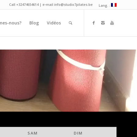
Call +32474654614 | e-mail info@studio7pilates.be
Lang. :
mes-nous?
Blog
Vidéos
SAM
DIM